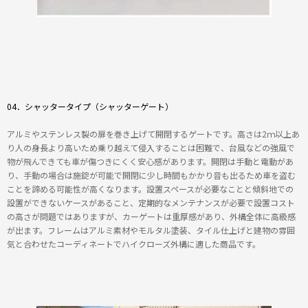
04．シャッタータイプ（シャッターゲート）
アルミやステンレス製の扉を巻き上げて開閉するゲートです。高さは2ｍ以上あ
り人の身長より高いため乗り越えて侵入することは困難で、台風などの強風で
物が飛んできても車が傷つきにくく安心感があります。開閉は手動と電動があ
り、手動の場合は施錠が可能で開閉に少し時間もかかり音も出るため車を盗む
ことを諦める可能性が高くなります。設置スペースが必要なことと傾斜地での
設置ができないケースがあること、定期的なメンテナンスが必要で設置コスト
の高さが問題ではありますが、カーゲートは重厚感があり、外構全体に高級感
が出ます。フレームはアルミ素材やモルタル塗装、タイル仕上げと建物の雰囲
気と合わせたコーディネートでハイクローズ外構に適した商品です。