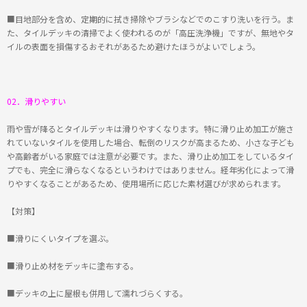
■目地部分を含め、定期的に拭き掃除やブラシなどでのこすり洗いを行う。ま
た、タイルデッキの清掃でよく使われるのが「高圧洗浄機」ですが、無地やタ
イルの表面を損傷するおそれがあるため避けたほうがよいでしょう。
02．滑りやすい
雨や雪が降るとタイルデッキは滑りやすくなります。特に滑り止め加工が施さ
れていないタイルを使用した場合、転倒のリスクが高まるため、小さな子ども
や高齢者がいる家庭では注意が必要です。また、滑り止め加工をしているタイ
プでも、完全に滑らなくなるというわけではありません。経年劣化によって滑
りやすくなることがあるため、使用場所に応じた素材選びが求められます。
【対策】
■滑りにくいタイプを選ぶ。
■滑り止め材をデッキに塗布する。
■デッキの上に屋根も併用して濡れづらくする。