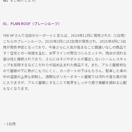
01．PLAIN ROOF（プレーンルーフ）
YKK APさんで注目のカーポートと言えば、2024年11月に発売された（1台用）
こちらのプレーンルーフ。2025年2月には2台用が発売され、2025年4月に3台
用が発売予定となっており、今後さらに人気が高まること間違いなしの商品で
す！住宅との一体感を生む、水平ラインが際立つシルエットや、雨水の流れる
道は柱と接続されており、さらにはネジやボトルが露出しないシームレスキャ
ップを採用するなどこだわりが詰め込まれた商品です。また、アルミ屋根材な
ので屋根の下に熱がこもりにくく、カーポートの下はもちろん、駐車した車の
中の温度の上昇も抑制し、透明なポリカーボネート屋根では汚れや落ち葉が目
に入りますが、アルミ屋根にすることで視界をしっかり遮り美観を損ねる心配
もなくなります。
・1台用