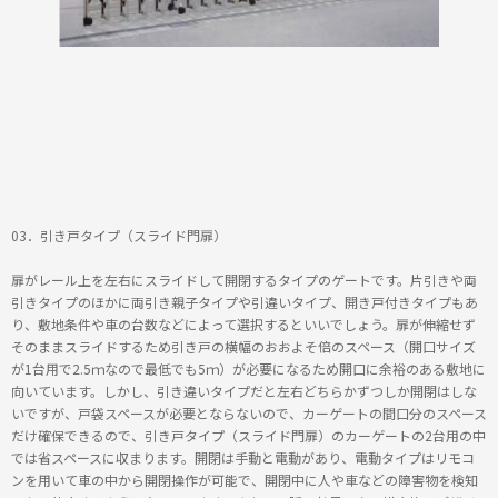
03．引き戸タイプ（スライド門扉）
扉がレール上を左右にスライドして開閉するタイプのゲートです。片引きや両
引きタイプのほかに両引き親子タイプや引違いタイプ、開き戸付きタイプもあ
り、敷地条件や車の台数などによって選択するといいでしょう。扉が伸縮せず
そのままスライドするため引き戸の横幅のおおよそ倍のスペース（開口サイズ
が1台用で2.5ｍなので最低でも5ｍ）が必要になるため開口に余裕のある敷地に
向いています。しかし、引き違いタイプだと左右どちらかずつしか開閉はしな
いですが、戸袋スペースが必要とならないので、カーゲートの間口分のスペース
だけ確保できるので、引き戸タイプ（スライド門扉）のカーゲートの2台用の中
では省スペースに収まります。開閉は手動と電動があり、電動タイプはリモコ
ンを用いて車の中から開閉操作が可能で、開閉中に人や車などの障害物を検知