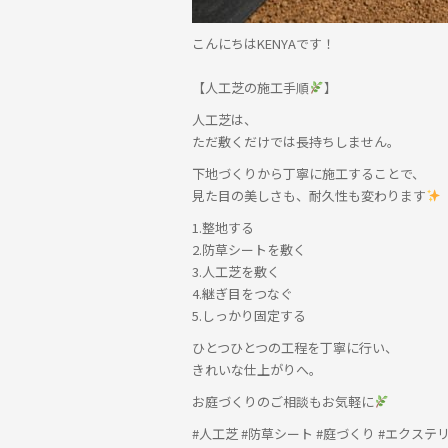
こんにちはKENYAです！
【人工芝の施工手順
】
人工芝は、
ただ敷くだけでは長持ちしません。
下地づくりから丁寧に施工することで、
見た目の美しさも、耐久性も変わります
1.整地する
2.防草シートを敷く
3.人工芝を敷く
4.継ぎ目をつなぐ
5.しっかり固定する
ひとつひとつの工程を丁寧に行い、
きれいな仕上がりへ。
お庭づくりのご相談もお気軽に
#人工芝 #防草シート #庭づくり #エクステ