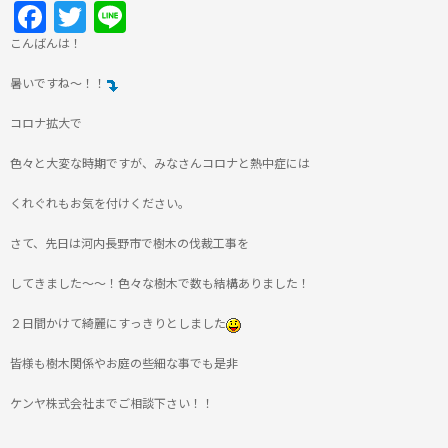
Facebook
Twitter
Line
こんばんは！
暑いですね～！！
コロナ拡大で
色々と大変な時期ですが、みなさんコロナと熱中症には
くれぐれもお気を付けください。
さて、先日は河内長野市で樹木の伐裁工事を
してきました～～！色々な樹木で数も結構ありました！
２日間かけて綺麗にすっきりとしました
皆様も樹木関係やお庭の些細な事でも是非
ケンヤ株式会社までご相談下さい！！