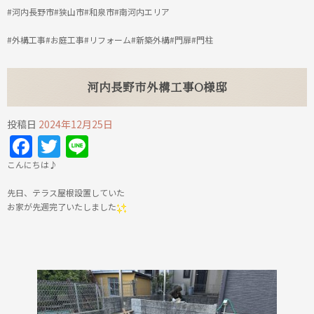
#河内長野市#狭山市#和泉市#南河内エリア
#外構工事#お庭工事#リフォーム#新築外構#門扉#門柱
河内長野市外構工事O様邸
投稿日
2024年12月25日
Facebook
Twitter
Line
こんにちは♪
先日、テラス屋根設置していた
お家が先週完了いたしました