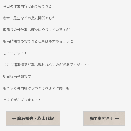
今日の作業内容は雨でもできる
樹木・芝生などの撤去関係でした～～
雨降りの外仕事は確かにやりにくいですが
梅雨時期なのでできる仕事は極力やるように
しています！！
ここも諸事情で写真は載せれないのが残念ですが・・・
明日も雨予報です
もうすぐ梅雨明けなのでそれまでは雨にも
負けずがんばります！！
←
庭石撤去・樹木伐採
庭工事打合せ
→