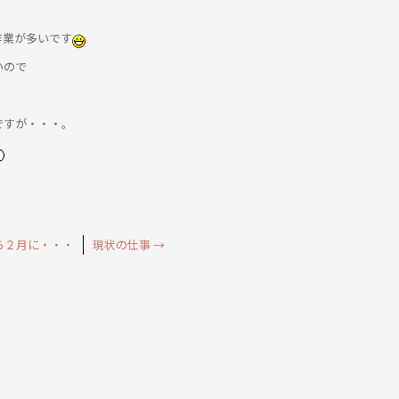
作業が多いです
いので
ですが・・・。
ら２月に・・・
現状の仕事
→