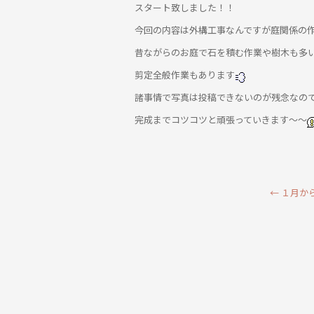
スタート致しました！！
今回の内容は外構工事なんですが庭関係の
昔ながらのお庭で石を積む作業や樹木も多
剪定全般作業もあります
諸事情で写真は投稿できないのが残念なの
完成までコツコツと頑張っていきます～～
←
１月か