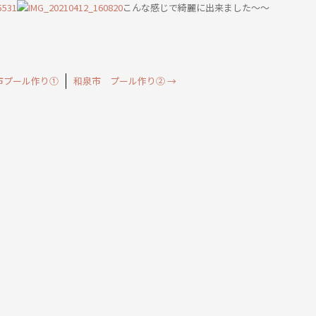
こんな感じで綺麗に出来ました～～
市プール作り①
和泉市 プール作り②
→