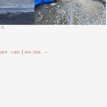
ます。
長野市 Ｕ様邸
新年ご挨拶。
→