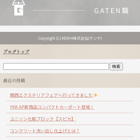
Copyright (C) KENYA株式会社(ケンヤ)
ブログトップ
最近の投稿
関西エクステリアフェアへ行ってきました
YKK AP新商品コンパクトカーポート登場！
ユニソン化粧ブロック【スピカ】
コンクリート洗い出し仕上げとは？