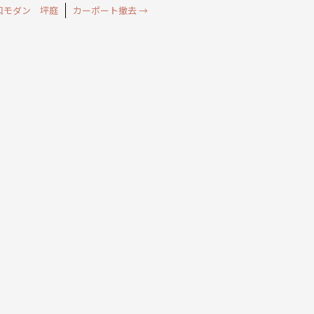
和モダン 坪庭
カーポート撤去
→