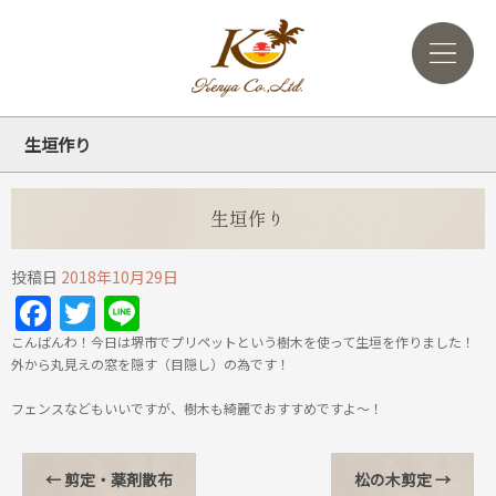
生垣作り
生垣作り
投稿日
2018年10月29日
Facebook
Twitter
Line
こんばんわ！今日は堺市でプリペットという樹木を使って生垣を作りました！
外から丸見えの窓を隠す（目隠し）の為です！
フェンスなどもいいですが、樹木も綺麗でおすすめですよ～！
←
剪定・薬剤散布
松の木剪定
→