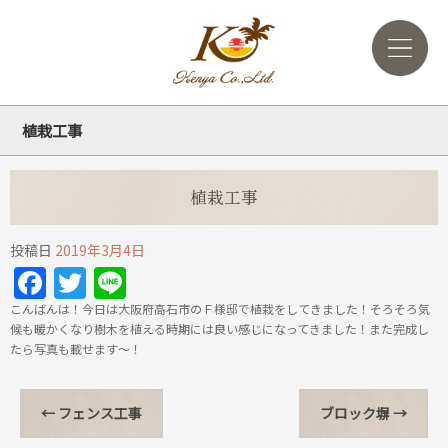
植栽工事
植栽工事
投稿日
2019年3月4日
Facebook
Twitter
Line
こんばんは！今日は大阪府高石市のＦ様邸で植栽をしてきました！そろそろ気
候も暖かくなり樹木を植える時期には良い感じになってきました！また完成し
たら写真も載せます～！
←
フェンス工事
ブロック塀
→