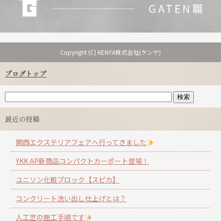
Copyright (C) KENYA株式会社(ケンヤ)
ブログトップ
最近の投稿
関西エクステリアフェアへ行ってきました
YKK AP新商品コンパクトカーポート登場！
ユニソン化粧ブロック【スピカ】
コンクリート洗い出し仕上げとは？
人工芝の施工手順です