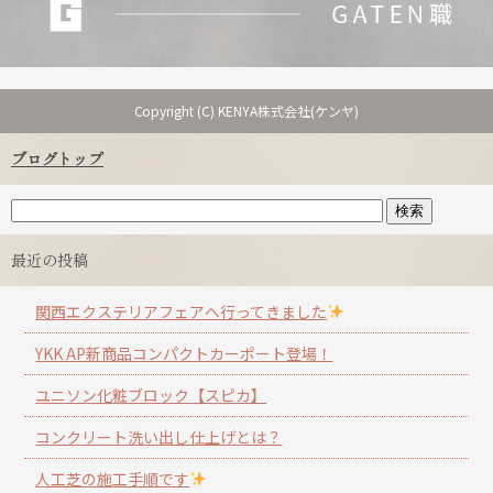
Copyright (C) KENYA株式会社(ケンヤ)
ブログトップ
最近の投稿
関西エクステリアフェアへ行ってきました
YKK AP新商品コンパクトカーポート登場！
ユニソン化粧ブロック【スピカ】
コンクリート洗い出し仕上げとは？
人工芝の施工手順です