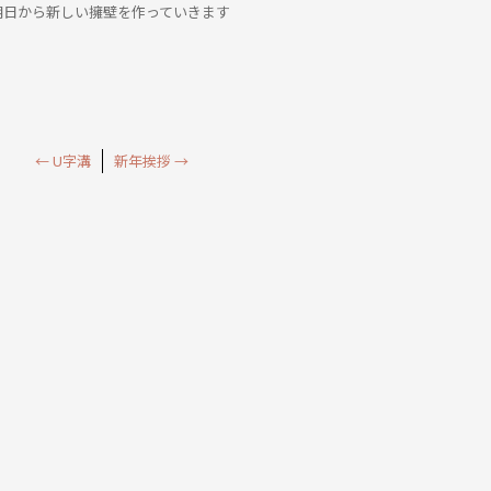
明日から新しい擁壁を作っていきます
←
U字溝
新年挨拶
→