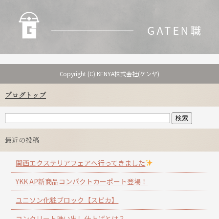
Copyright (C) KENYA株式会社(ケンヤ)
ブログトップ
最近の投稿
関西エクステリアフェアへ行ってきました
YKK AP新商品コンパクトカーポート登場！
ユニソン化粧ブロック【スピカ】
コンクリート洗い出し仕上げとは？