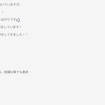
続いていますが、
！！
うばかりです
事をしています！
業をしてきました！！
係、些細な事でも是非