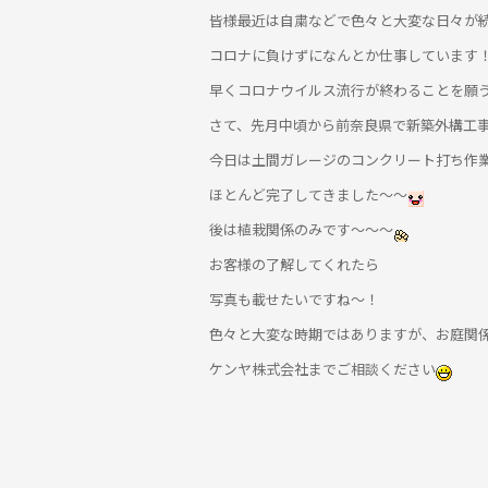
皆様最近は自粛などで色々と大変な日々が
コロナに負けずになんとか仕事しています
早くコロナウイルス流行が終わることを願
さて、先月中頃から前奈良県で新築外構工
今日は土間ガレージのコンクリート打ち作
ほとんど完了してきました～～
後は植栽関係のみです～～～
お客様の了解してくれたら
写真も載せたいですね～！
色々と大変な時期ではありますが、お庭関
ケンヤ株式会社までご相談ください