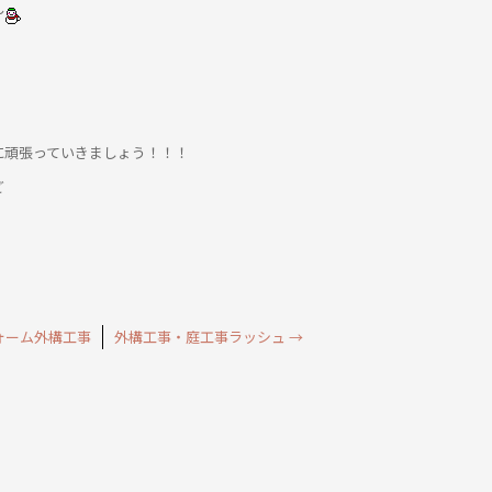
～
に頑張っていきましょう！！！
ど
ォーム外構工事
外構工事・庭工事ラッシュ
→