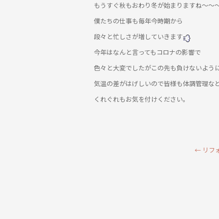
もうすぐ秋もおわり冬が始まりますね～～
僕たちの仕事も毎年今時期から
段々と忙しさが増していきます
今年はなんと言ってもコロナの影響で
色々と大変でしたがこの先も負けないよう
気温の差がはげしいので皆様も体調管理な
くれぐれもお気を付けください。
←
リフ