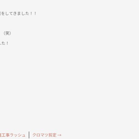
業をしてきました！！
！（笑）
した！
庭工事ラッシュ
クロマツ剪定
→