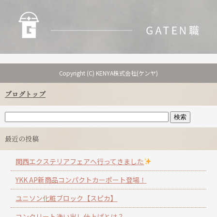
Copyright (C) KENYA株式会社(ケンヤ)
ブログトップ
最近の投稿
関西エクステリアフェアへ行ってきました
YKK AP新商品コンパクトカーポート登場！
ユニソン化粧ブロック【スピカ】
コンクリート洗い出し仕上げとは？