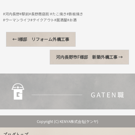
#河内長野#駅前#長野商店街 #たこ焼き#鉄板焼き
#ウーマンライフ#テイクアウト#居酒屋#お酒
←
I様邸 リフォーム外構工事
河内長野市F様邸 新築外構工事
→
Copyright (C) KENYA株式会社(ケンヤ)
ブログトップ