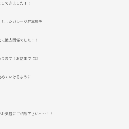
をしてきました！！
々としたガレージ駐車場を
主に撤去関係でした！！
あります！お盆までには
進めていけるように
でお気軽にご相談下さい～～！！