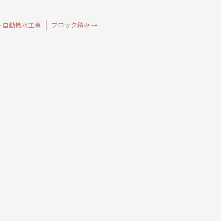
←
自動散水工事
ブロック積み
→