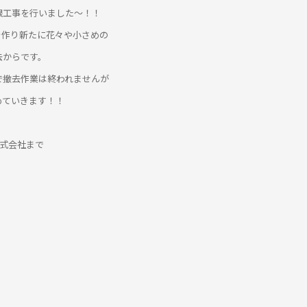
根工事を行いました～！！
を作り新たに花々や小さめの
去からです。
で撤去作業は終われませんが
めていきます！！
株式会社まで