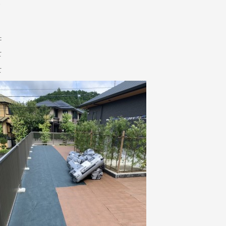
？
た
て
て