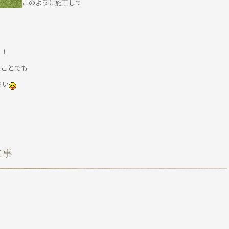
このように施工して
！！
なことでも
さい
工事